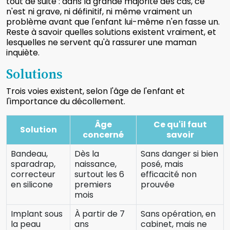
tout de suite : dans la grande majorité des cas, ce
n'est ni grave, ni définitif, ni même vraiment un
problème avant que l'enfant lui-même n'en fasse un.
Reste à savoir quelles solutions existent vraiment, et
lesquelles ne servent qu'à rassurer une maman
inquiète.
Solutions
Trois voies existent, selon l'âge de l'enfant et
l'importance du décollement.
Âge
Ce qu'il faut
Solution
concerné
savoir
Bandeau,
Dès la
Sans danger si bien
sparadrap,
naissance,
posé, mais
correcteur
surtout les 6
efficacité non
en silicone
premiers
prouvée
mois
Implant sous
À partir de 7
Sans opération, en
la peau
ans
cabinet, mais ne