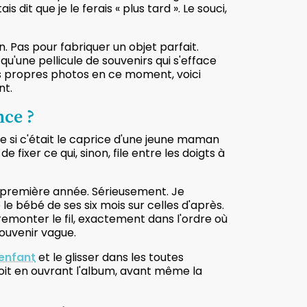
tais dit que je le ferais « plus tard ». Le souci,
on. Pas pour fabriquer un objet parfait.
u'une pellicule de souvenirs qui s'efface
os propres photos en ce moment, voici
nt.
nce ?
 si c'était le caprice d'une jeune maman
 fixer ce qui, sinon, file entre les doigts à
a première année. Sérieusement. Je
 le bébé de ses six mois sur celles d'après.
remonter le fil, exactement dans l'ordre où
souvenir vague.
 enfant
et le glisser dans les toutes
oit en ouvrant l'album, avant même la