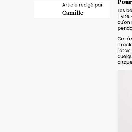
Pour
Article rédigé par
Les bé
Camille
« vite
qu'on 
penda
Ce n'e
il réc
j'étai
quelqu
disque