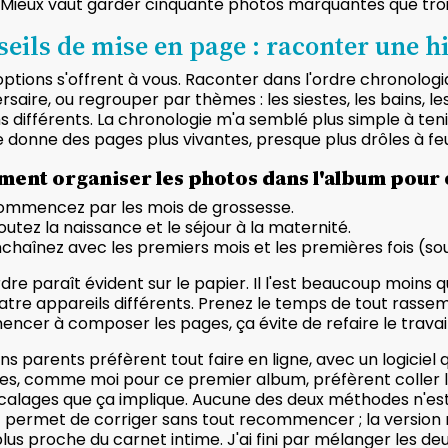
 Mieux vaut garder cinquante photos marquantes que troi
eils de mise en page : raconter une hi
ptions s'offrent à vous. Raconter dans l'ordre chronologi
rsaire, ou regrouper par thèmes : les siestes, les bains, l
 différents. La chronologie m'a semblé plus simple à teni
donne des pages plus vivantes, presque plus drôles à feui
ent organiser les photos dans l'album pour c
ommencez par les mois de grossesse.
outez la naissance et le séjour à la maternité.
chaînez avec les premiers mois et les premières fois (sou
dre paraît évident sur le papier. Il l'est beaucoup moins 
atre appareils différents. Prenez le temps de tout rass
cer à composer les pages, ça évite de refaire le travail 
ns parents préfèrent tout faire en ligne, avec un logicie
es, comme moi pour ce premier album, préfèrent coller le
calages que ça implique. Aucune des deux méthodes n'est 
t permet de corriger sans tout recommencer ; la version
plus proche du carnet intime. J'ai fini par mélanger les deu