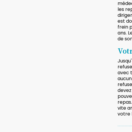
médec
les re
dirige
est do
frein 
ans. 
de son
Vot
Jusqu
refuse
avec t
aucun 
refuse
devez
pouvez
repas.
vite a
votre