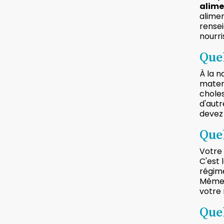
alime
alimen
rensei
nourri
Quel
À la n
matern
choles
d'autr
devez 
Quel
Votre 
C'est 
régime
Même d
votre 
Quel