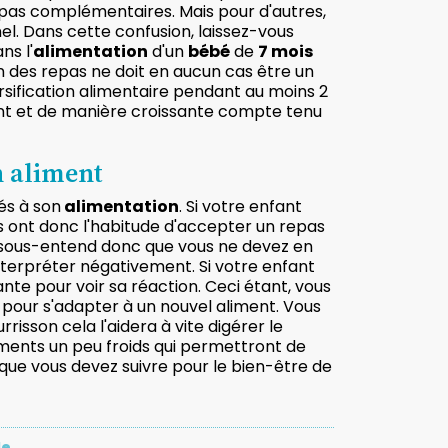
pas complémentaires. Mais pour d'autres,
l. Dans cette confusion, laissez-vous
ns l'
alimentation
d'un
bébé
de
7 mois
on des repas ne doit en aucun cas être un
ersification alimentaire pendant au moins 2
nt et de manière croissante compte tenu
n aliment
és à son
alimentation
. Si votre enfant
ts ont donc l'habitude d'accepter un repas
la sous-entend donc que vous ne devez en
interpréter négativement. Si votre enfant
te pour voir sa réaction. Ceci étant, vous
pour s'adapter à un nouvel aliment. Vous
isson cela l'aidera à vite digérer le
liments un peu froids qui permettront de
e que vous devez suivre pour le bien-être de
le