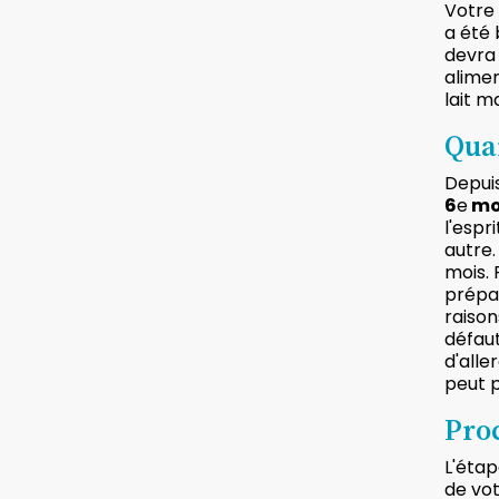
Votre 
a été 
devra 
alimen
lait m
Qua
Depuis
6
e
mo
l'espr
autre.
mois. 
prépar
raison
défau
d'alle
peut p
Pro
L'étap
de vot