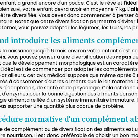
enfant a grandi encore d'un pouce. C'est le rêve et l'idéa
bien suivi, votre enfant devra avoir en moyenne 7 kg. L'
al
être diversifiée. Vous devez donc commencer à penser à 
taire. Notez que cette diversification permettra d'éviter le
aternel, vous pouvez adopter les légumes, les fruits, les pr
nd introduire les aliments complémen
 la naissance jusqu'à 6 mois environ votre enfant s'est nou
is
, vous pouvez penser à une diversification des
repas
de
it que le développement morphologique est un caractère p
 L'idéal est de commencer par adopter les compléments a
Par ailleurs, cet avis médical suppose que même après 6 
és à consommer d'autres aliments que le lait maternel. 
s d'adaptation, de santé et de phycologie. Cela est donc 
t d'enzymes pour la bonne digestion des aliments conso
rgie alimentaire liée à un système immunitaire immature. I
as supporter une quantité plus accrue de protéine.
cédure normative d'un complément al
e de complément ou de diversification des aliments est u
re nourrisson. Il est donc préférable de choisir un bon m