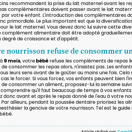
ins recommandent la prise du lait maternel avant les re
pas complémentaires doivent passer avant le lait materne
r par votre enfant. L'introduction des complémentaires da
nc primordiale. Le plus important est que la diversificati
pour le lait maternel. Vous devez donc lui suivre cette div
Le complément alimentaire doit être adopté graduelleme
 degré de croissance et d'appétit.
re nourrisson refuse de consommer u
'à
9 mois
, votre
bébé
refuse les compléments de repas li
 de consommer les repas alors, n'insistez pas. Les enfan
ous leurs sens avant de le goûter au moins une fois. Ce
cas le forcer. Si vous forcez, vos enfants peuvent bien l'
 de consommer un aliment, proposez-lui la semaine suivan
 comprendre qu'il faut beaucoup de temps à vos enfants 
 donc avant et après le repas donné de l'eau à votre nourr
 Par ailleurs, pendant la poussée dentaire priorisez les a
nesthésier la gencive de votre nourrisson. Tel est le guid
 bébé.
Article rédigé par
Camil