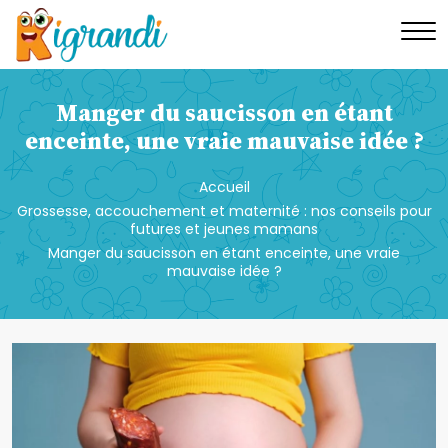
Manger du saucisson en étant
enceinte, une vraie mauvaise idée ?
Accueil
Grossesse, accouchement et maternité : nos conseils pour
futures et jeunes mamans
Manger du saucisson en étant enceinte, une vraie
mauvaise idée ?